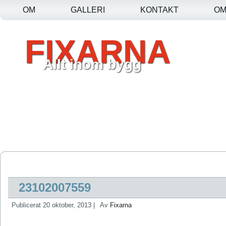
OM
GALLERI
KONTAKT
O
FIXARNA
Allt inom bygg
23102007559
Publicerat
20 oktober, 2013
|
Av
Fixarna