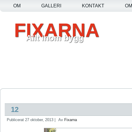
OM
GALLERI
KONTAKT
O
FIXARNA
Allt inom bygg
12
Publicerat
27 oktober, 2013
|
Av
Fixarna