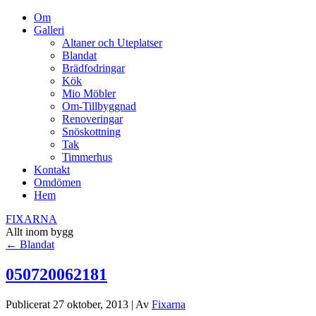
Om
Galleri
Altaner och Uteplatser
Blandat
Brädfodringar
Kök
Mio Möbler
Om-Tillbyggnad
Renoveringar
Snöskottning
Tak
Timmerhus
Kontakt
Omdömen
Hem
FIXARNA
Allt inom bygg
←
Blandat
050720062181
Publicerat
27 oktober, 2013
|
Av
Fixarna