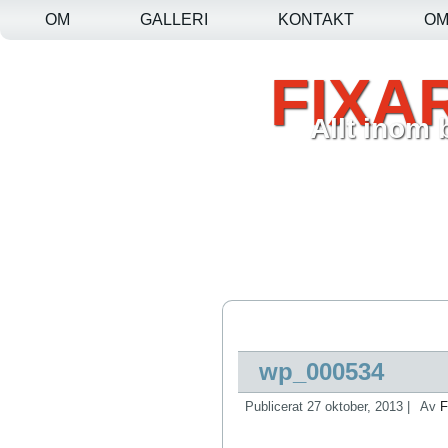
OM
GALLERI
KONTAKT
O
FIXA
Allt inom
wp_000534
Publicerat
27 oktober, 2013
|
Av
F