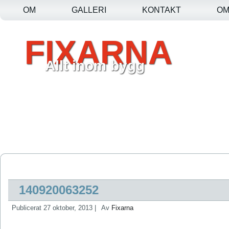
OM
GALLERI
KONTAKT
O
FIXARNA
Allt inom bygg
140920063252
Publicerat
27 oktober, 2013
|
Av
Fixarna