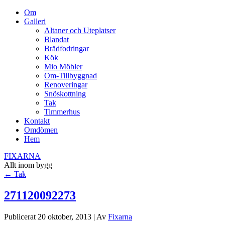
Om
Galleri
Altaner och Uteplatser
Blandat
Brädfodringar
Kök
Mio Möbler
Om-Tillbyggnad
Renoveringar
Snöskottning
Tak
Timmerhus
Kontakt
Omdömen
Hem
FIXARNA
Allt inom bygg
←
Tak
271120092273
Publicerat
20 oktober, 2013
|
Av
Fixarna