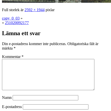
Full storlek är
2592 × 1944
pixlar
copy_0_03
»
«
251020092177
Lämna ett svar
Din e-postadress kommer inte publiceras.
Obligatoriska fält är
märkta
*
Kommentar
*
Namn
E-postadress