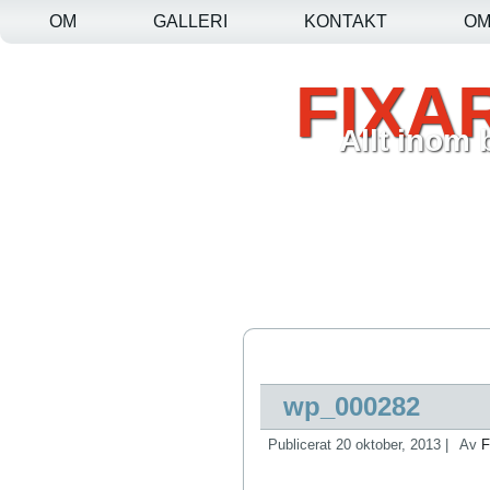
OM
GALLERI
KONTAKT
O
FIXA
Allt inom
wp_000282
Publicerat
20 oktober, 2013
|
Av
F