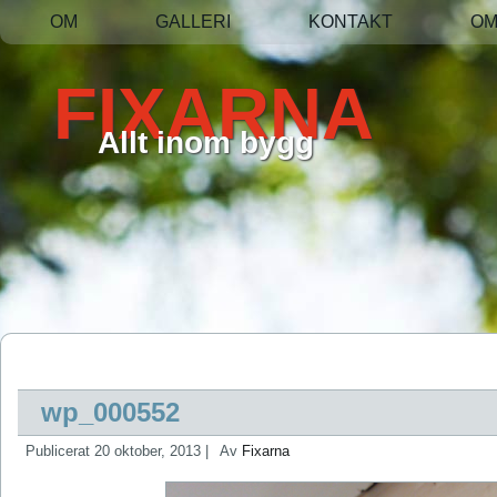
OM
GALLERI
KONTAKT
O
FIXARNA
Allt inom bygg
wp_000552
Publicerat
20 oktober, 2013
|
Av
Fixarna