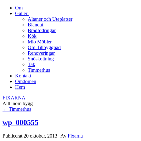
Om
Galleri
Altaner och Uteplatser
Blandat
Brädfodringar
Kök
Mio Möbler
Om-Tillbyggnad
Renoveringar
Snöskottning
Tak
Timmerhus
Kontakt
Omdömen
Hem
FIXARNA
Allt inom bygg
←
Timmerhus
wp_000555
Publicerat
20 oktober, 2013
|
Av
Fixarna