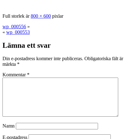
Full storlek är
800 × 600
pixlar
wp_000556
»
«
wp_000553
Lämna ett svar
Din e-postadress kommer inte publiceras.
Obligatoriska fält är
märkta
*
Kommentar
*
Namn
E-postadress