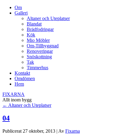
Om
Galleri
Altaner och Uteplatser
Blandat
Brädfodringar
Kök
Mio Möbler
Om-Tillbyggnad
Renoveringar
Snöskottning
Tak
Timmerhus
Kontakt
Omdömen
Hem
FIXARNA
Allt inom bygg
←
Altaner och Uteplatser
04
Publicerat
27 oktober, 2013
|
Av
Fixarna