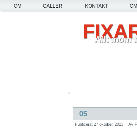
OM
GALLERI
KONTAKT
O
FIXA
Allt inom
05
Publicerat
27 oktober, 2013
|
Av
F