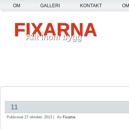
OM
GALLERI
KONTAKT
O
FIXARNA
Allt inom bygg
11
Publicerat
27 oktober, 2013
|
Av
Fixarna