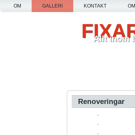
OM
GALLERI
KONTAKT
O
FIXA
Allt inom
Renoveringar