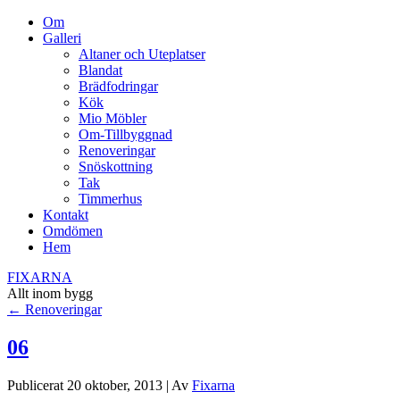
Om
Galleri
Altaner och Uteplatser
Blandat
Brädfodringar
Kök
Mio Möbler
Om-Tillbyggnad
Renoveringar
Snöskottning
Tak
Timmerhus
Kontakt
Omdömen
Hem
FIXARNA
Allt inom bygg
←
Renoveringar
06
Publicerat
20 oktober, 2013
|
Av
Fixarna