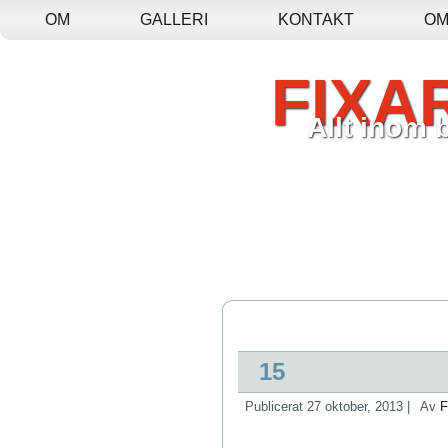
OM
GALLERI
KONTAKT
O
FIXA
Allt inom 
15
Publicerat
27 oktober, 2013
|
Av
F