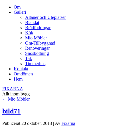
Om
Galleri
Altaner och Uteplatser
Blandat
Brädfodringar
Kök
Mio Möbler
Om-Tillbyggnad
Renoveringar
Snöskottning
Tak
Timmerhus
Kontakt
Omdömen
Hem
FIXARNA
Allt inom bygg
←
Mio Möbler
bild71
Publicerat
20 oktober, 2013
|
Av
Fixarna