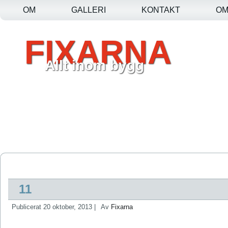
OM
GALLERI
KONTAKT
O
FIXARNA
Allt inom bygg
11
Publicerat
20 oktober, 2013
|
Av
Fixarna