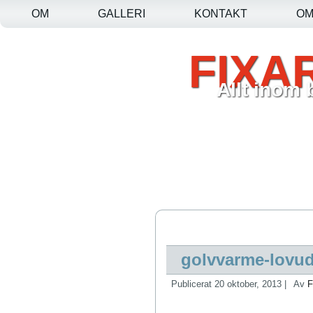
OM
GALLERI
KONTAKT
O
FIXA
Allt inom
golvvarme-lovu
Publicerat
20 oktober, 2013
|
Av
F