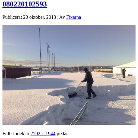
080220102593
Publicerat
20 oktober, 2013
|
Av
Fixarna
Full storlek är
2592 × 1944
pixlar