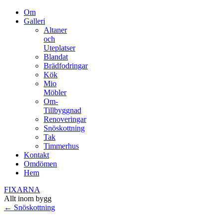
Om
Galleri
Altaner
och
Uteplatser
Blandat
Brädfodringar
Kök
Mio
Möbler
Om-
Tillbyggnad
Renoveringar
Snöskottning
Tak
Timmerhus
Kontakt
Omdömen
Hem
FIXARNA
Allt inom bygg
←
Snöskottning