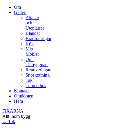
Om
Galleri
Altaner
och
Uteplatser
Blandat
Brädfodringar
Kök
Mio
Möbler
Om-
Tillbyggnad
Renoveringar
Snöskottning
Tak
Timmerhus
Kontakt
Omdömen
Hem
FIXARNA
Allt inom bygg
←
Tak