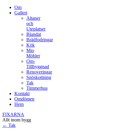
Om
Galleri
Altaner
och
Uteplatser
Blandat
Brädfodringar
Kök
Mio
Möbler
Om-
Tillbyggnad
Renoveringar
Snöskottning
Tak
Timmerhus
Kontakt
Omdömen
Hem
FIXARNA
Allt inom bygg
←
Tak