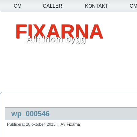
OM
GALLERI
KONTAKT
O
FIXARNA
Allt inom bygg
wp_000546
Publicerat
20 oktober, 2013
|
Av
Fixarna